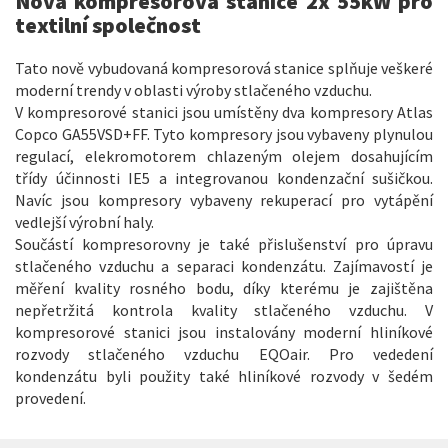
Nová kompresorová stanice 2x 55kW pro
textilní společnost
Tato nově vybudovaná kompresorová stanice splňuje veškeré
moderní trendy v oblasti výroby stlačeného vzduchu.
V kompresorové stanici jsou umístěny dva kompresory Atlas
Copco GA55VSD+FF. Tyto kompresory jsou vybaveny plynulou
regulací, elekromotorem chlazeným olejem dosahujícím
třídy účinnosti IE5 a integrovanou kondenzační sušičkou.
Navíc jsou kompresory vybaveny rekuperací pro vytápění
vedlejší výrobní haly.
Součástí kompresorovny je také přislušenství pro úpravu
stlačeného vzduchu a separaci kondenzátu. Zajímavostí je
měření kvality rosného bodu, díky kterému je zajištěna
nepřetržitá kontrola kvality stlačeného vzduchu. V
kompresorové stanici jsou instalovány moderní hliníkové
rozvody stlačeného vzduchu EQOair. Pro vededení
kondenzátu byli použity také hliníkové rozvody v šedém
provedení.