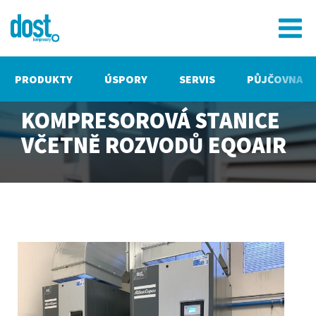
PRODUKTY
ÚSPORY
SERVIS
PŮJČOVNA
KOMPRESOROVÁ STANICE
VČETNĚ ROZVODŮ EQOAIR