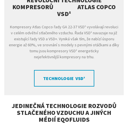
REVOLUČNÍ TECHNOLOGIE
KOMPRESORŮ ATLAS COPCO
VSDˢ
Kompresory Atlas Copco řady GA 22-37 VSDˢ vyvolávají revoluci
v celém odvětví stlačeného vzduchu. Řada VSDˢ navazuje na již
existující řady VSD a VSD+. Vyniká však tím, že nabízí úsporu
energie až 60%, ve srovnání s modely s pevnými otáčkami a díky
tomu jsou kompresory VSDˢ energeticky
nejefektivnější kompresory na trhu.
TECHNOLOGIE VSDˢ
JEDINEČNÁ TECHNOLOGIE ROZVODŮ
STLAČENÉHO VZDUCHU A JINÝCH
MÉDIÍ EQOFLUIDS