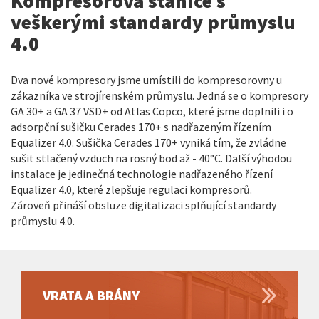
Kompresorová stanice s
veškerými standardy průmyslu
4.0
Dva nové kompresory jsme umístili do kompresorovny u
zákazníka ve strojírenském průmyslu. Jedná se o kompresory
GA 30+ a GA 37 VSD+ od Atlas Copco, které jsme doplnili i o
adsorpční sušičku Cerades 170+ s nadřazeným řízením
Equalizer 4.0. Sušička Cerades 170+ vyniká tím, že zvládne
sušit stlačený vzduch na rosný bod až - 40°C. Další výhodou
instalace je jedinečná technologie nadřazeného řízení
Equalizer 4.0, které zlepšuje regulaci kompresorů.
Zároveň přináší obsluze digitalizaci splňující standardy
průmyslu 4.0.
VRATA A BRÁNY