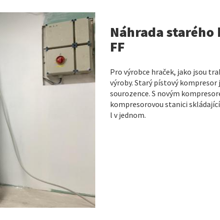
Náhrada starého 
FF
Pro výrobce hraček, jako jsou tra
výroby. Starý pístový kompresor
sourozence. S novým kompresore
kompresorovou stanici skládající
l v jednom.