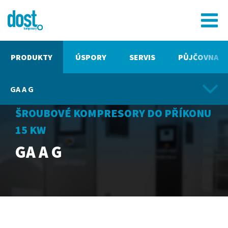
PRODUKTY
ÚSPORY
SERVIS
PŮJČOVNA
GA A G
ŠROUBOVÉ KOMPRESORY DO PŘÍKONU
15 KW
GA A G