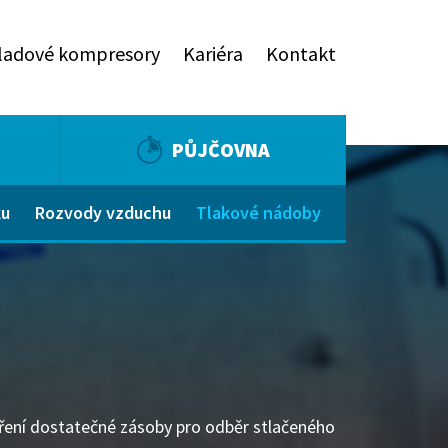
ladové kompresory
Kariéra
Kontakt
PŮJČOVNA
ku
Rozvody vzduchu
Tlakové nádoby
oření dostatečné zásoby pro odběr stlačeného