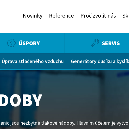
Novinky
Reference
Proč zvolit nás
Sk
ÚSPORY
SERVIS
Úprava stlačeného vzduchu
Generátory dusíku a kyslí
ÁDOBY
anic jsou nezbytné tlakové nádoby. Hlavním účelem je vytv